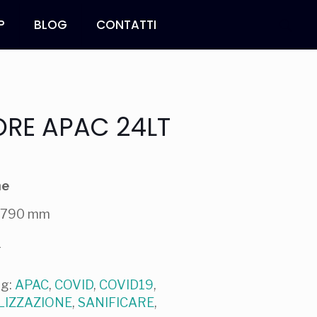
P
BLOG
CONTATTI
ORE APAC 24LT
he
x 790 mm
r
ag:
APAC
,
COVID
,
COVID19
,
LIZZAZIONE
,
SANIFICARE
,