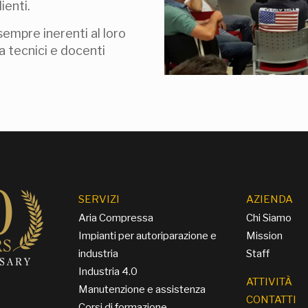
ienti.
sempre inerenti al loro
a tecnici e docenti
SERVIZI
AZIENDA
Aria Compressa
Chi Siamo
Impianti per autoriparazione e
Mission
industria
Staff
Industria 4.0
ATTIVITÀ
Manutenzione e assistenza
CONTATTI
Corsi di formazione