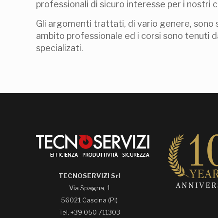
professionali di sicuro interesse per i nostri cl
Gli argomenti trattati, di vario genere, sono 
ambito professionale ed i corsi sono tenuti d
specializati.
TECNOSERVIZI Srl
Via Spagna, 1
56021 Cascina (PI)
Tel. +39 050 711303