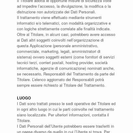
Il Titolare adotta le opportune misure di sicurezza volte
ad impedire l’accesso, la divulgazione, la modifica o la
distruzione non autorizzate dei Dati Personali.
Il trattamento viene effettuato mediante strumenti
informatici e/o telematici, con modalità organizzative e
con logiche strettamente correlate alle finalità indicate.
Oltre al Titolare, in alcuni casi, potrebbero avere accesso
ai Dati altri soggetti coinvolti nell’organizzazione di
questa Applicazione (personale amministrativo,
commerciale, marketing, legali, amministratori di
sistema) ovvero soggetti esterni (come fornitori di servizi
tecnici terzi, corrieri postali, hosting provider, società
informatiche, agenzie di comunicazione) nominati anche,
se necessario, Responsabili del Trattamento da parte del
Titolare. L’elenco aggiornato dei Responsabili potrà
sempre essere richiesto al Titolare del Trattamento.
LUOGO
I Dati sono trattati presso le sedi operative del Titolare ed
in ogni altro luogo in cui le parti coinvolte nel trattamento
siano localizzate. Per ulteriori informazioni, contatta il
Titolare.
I Dati Personali dell’Utente potrebbero essere trasferiti in
un paese diverso da quello in cui l’Utente si trova. Per