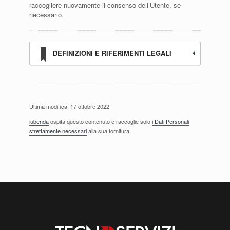
raccogliere nuovamente il consenso dell’Utente, se
necessario.
DEFINIZIONI E RIFERIMENTI LEGALI
Ultima modifica: 17 ottobre 2022
iubenda
ospita questo contenuto e raccoglie solo
i Dati Personali
strettamente necessari
alla sua fornitura.